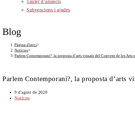
Tauler d’anuncis
Subvencions i ajudes
Blog
Pàgina d'inici
>
Notícies
>
Parlem Contemporani?, la proposta d’arts visuals del Convent de les Arts 
Parlem Contemporani?, la proposta d’arts vis
Entrada
9 d'agost de 2020
publicada:
Categoria
Notícies
de
l'entrada: