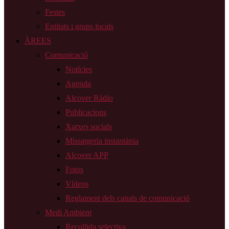
Festes
Entitats i grups locals
ÀREES
Comunicació
Notícies
Agenda
Alcover Ràdio
Publicacions
Xarxes socials
Missatgeria instantània
Alcover APP
Fotos
Vídeos
Reglament dels canals de comunicació
Medi Ambient
Recollida selectiva