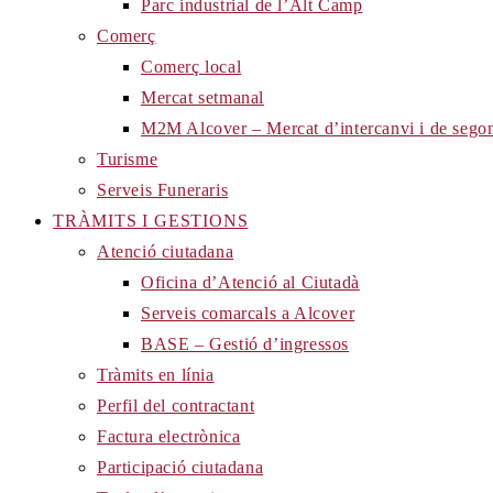
Parc industrial de l’Alt Camp
Comerç
Comerç local
Mercat setmanal
M2M Alcover – Mercat d’intercanvi i de sego
Turisme
Serveis Funeraris
TRÀMITS I GESTIONS
Atenció ciutadana
Oficina d’Atenció al Ciutadà
Serveis comarcals a Alcover
BASE – Gestió d’ingressos
Tràmits en línia
Perfil del contractant
Factura electrònica
Participació ciutadana