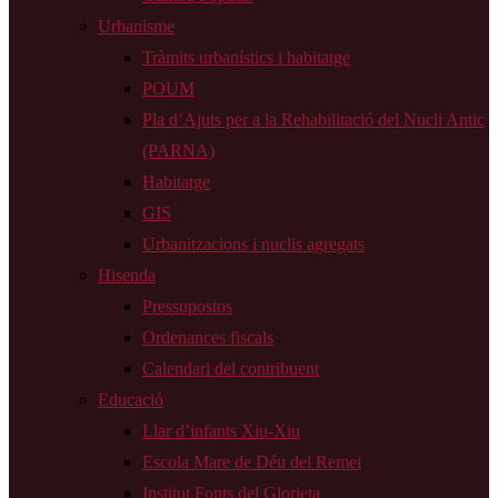
Urbanisme
Tràmits urbanístics i habitatge
POUM
Pla d’Ajuts per a la Rehabilitació del Nucli Antic
(PARNA)
Habitatge
GIS
Urbanitzacions i nuclis agregats
Hisenda
Pressupostos
Ordenances fiscals
Calendari del contribuent
Educació
Llar d’infants Xiu-Xiu
Escola Mare de Déu del Remei
Institut Fonts del Glorieta