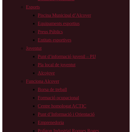
Esports
Piscina Municipal d’Alcover
Equipaments esportius
Preus Públics
Entitats esportives
Joventut
Punt d’informació juvenil – PIJ
Pla local de joventut
Alcojove
Funciona Alcover
Borsa de treball
Formació ocupacional
Centre homologat ACTIC
Punt d’Informació i Orientació
Emprenedoria
Polígon Industrial Roques Roges