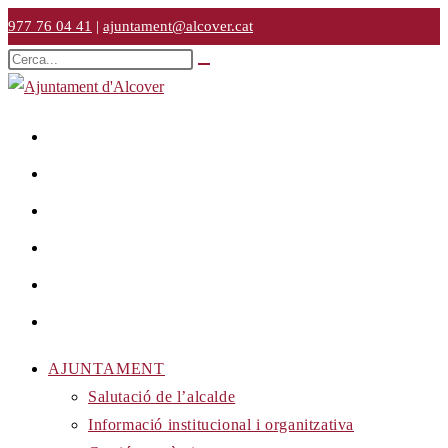
Vés
977 76 04 41
|
ajuntament@alcover.cat
al
Cerca
Envia
contingut
en
la
cerca
aquest
lloc
web
AJUNTAMENT
Salutació de l’alcalde
Informació institucional i organitzativa