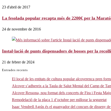
23 d'abril de 2017
La fesolada popular recapta més de 2200€ per la Marat
24 de novembre de 2016
Instal·lació de punts dispensadors de bosses per la reco
21 de febrer de 2024
Entrades recents
El local de les entitats de cultura popular alcoverenca pren form
Alcover s’adhereix a la Taula de Salut Mental del Camp de Ta
Alcover Ressona, nou format dels concerts de Fira i Festa Maj
Remodelació de la plaça 1 d’octubre per millorar la seguretat
Isaac Vendrell Agràs és el guanyador del concurs de disseny de