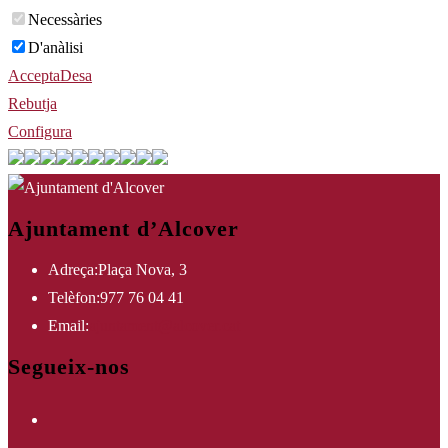
Necessàries
D'anàlisi
Accepta
Desa
Rebutja
Configura
Ajuntament d’Alcover
Adreça:
Plaça Nova, 3
Telèfon:
977 76 04 41
Opens
Email:
ajuntament@alcover.cat
in
Segueix-nos
your
Opens
application
in