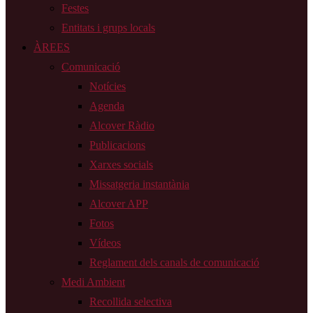
Festes
Entitats i grups locals
ÀREES
Comunicació
Notícies
Agenda
Alcover Ràdio
Publicacions
Xarxes socials
Missatgeria instantània
Alcover APP
Fotos
Vídeos
Reglament dels canals de comunicació
Medi Ambient
Recollida selectiva