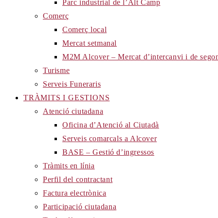
Parc industrial de l’Alt Camp
Comerç
Comerç local
Mercat setmanal
M2M Alcover – Mercat d’intercanvi i de sego
Turisme
Serveis Funeraris
TRÀMITS I GESTIONS
Atenció ciutadana
Oficina d’Atenció al Ciutadà
Serveis comarcals a Alcover
BASE – Gestió d’ingressos
Tràmits en línia
Perfil del contractant
Factura electrònica
Participació ciutadana