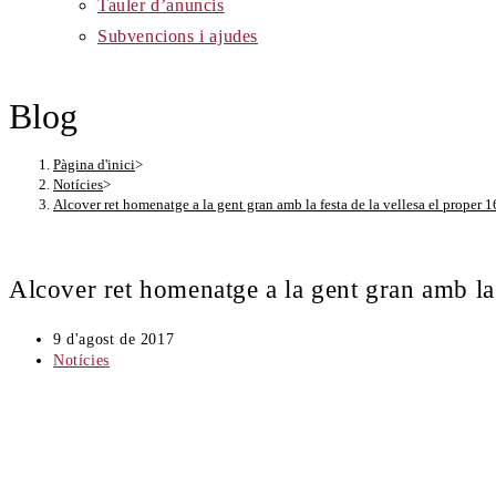
Tauler d’anuncis
Subvencions i ajudes
Blog
Pàgina d'inici
>
Notícies
>
Alcover ret homenatge a la gent gran amb la festa de la vellesa el proper 1
Alcover ret homenatge a la gent gran amb la 
Entrada
9 d'agost de 2017
publicada:
Categoria
Notícies
de
l'entrada: