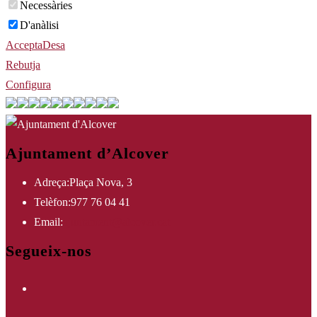
Necessàries
D'anàlisi
Accepta
Desa
Rebutja
Configura
Ajuntament d’Alcover
Adreça:
Plaça Nova, 3
Telèfon:
977 76 04 41
Opens
Email:
ajuntament@alcover.cat
in
Segueix-nos
your
Opens
application
in
Opens