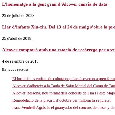
L’homenatge a la gent gran d’Alcover canvia de data
25 de juliol de 2023
Llar d’infants Xiu-xiu. Del 13 al 24 de maig s’obre la pr
25 d'abril de 2019
Alcover comptarà amb una estació de recàrrega per a vehi
4 de setembre de 2018
Entrades recents
El local de les entitats de cultura popular alcoverenca pren form
Alcover s’adhereix a la Taula de Salut Mental del Camp de Ta
Alcover Ressona, nou format dels concerts de Fira i Festa Maj
Remodelació de la plaça 1 d’octubre per millorar la seguretat
Isaac Vendrell Agràs és el guanyador del concurs de disseny de