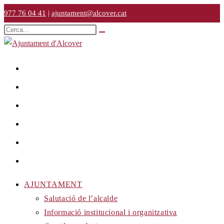
Vés
977 76 04 41
|
ajuntament@alcover.cat
al
Cerca
Envia
contingut
en
la
cerca
aquest
lloc
web
AJUNTAMENT
Salutació de l’alcalde
Informació institucional i organitzativa