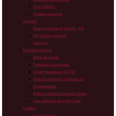
Preus Públics
Entitats esportives
Joventut
Punt d’informació juvenil – PIJ
Pla local de joventut
Alcojove
Funciona Alcover
Borsa de treball
Formació ocupacional
Centre homologat ACTIC
Punt d’Informació i Orientació
Emprenedoria
Polígon Industrial Roques Roges
Parc industrial de l’Alt Camp
Comerç
Comerç local