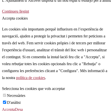
L’Ajuntament d’Alcover disposa d’un nou espai d’esbarjo per a animals
l'entrada:
Nou
Continueu llegint
espai
Accepta cookies
d’esbarjo
Les cookies són importants perquè influeixen en l’experiència de
i
navegació, ajuden a protegir la privacitat i permeten fer peticions a
socialització
través del web. Fem servir cookies pròpies i de tercers per millorar
per
l'experiència d'usuari, analitzar el trànsit del lloc web i personalitzar
a
el contingut. Si en consentiu la instal·lació feu clic a "Accepta", si
animals
voleu rebutjar totes les cookies opcionals feu clic a "Rebutja" o
domèstics
configureu les preferències clicant a "Configura". Més informació a
la nostra
política de cookies
.
Selecciona les cookies que vols acceptar
Necessàries
D'anàlisi
Accepta
Desa