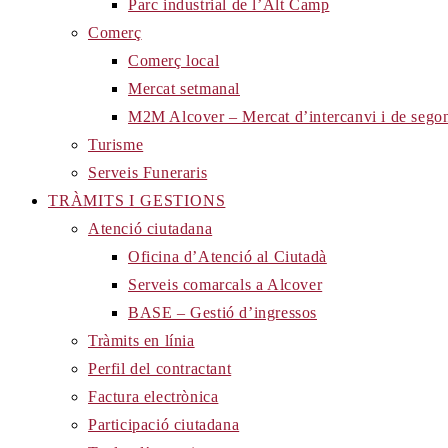
Parc industrial de l’Alt Camp
Comerç
Comerç local
Mercat setmanal
M2M Alcover – Mercat d’intercanvi i de sego
Turisme
Serveis Funeraris
TRÀMITS I GESTIONS
Atenció ciutadana
Oficina d’Atenció al Ciutadà
Serveis comarcals a Alcover
BASE – Gestió d’ingressos
Tràmits en línia
Perfil del contractant
Factura electrònica
Participació ciutadana