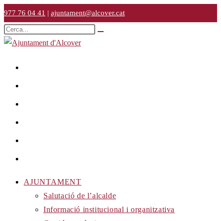
Vés
977 76 04 41
|
ajuntament@alcover.cat
al
Cerca
Envia
contingut
en
la
cerca
aquest
lloc
web
AJUNTAMENT
Salutació de l’alcalde
Informació institucional i organitzativa