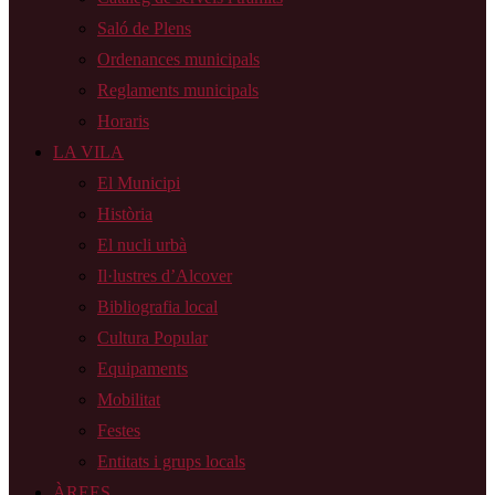
Saló de Plens
Ordenances municipals
Reglaments municipals
Horaris
LA VILA
El Municipi
Història
El nucli urbà
Il·lustres d’Alcover
Bibliografia local
Cultura Popular
Equipaments
Mobilitat
Festes
Entitats i grups locals
ÀREES