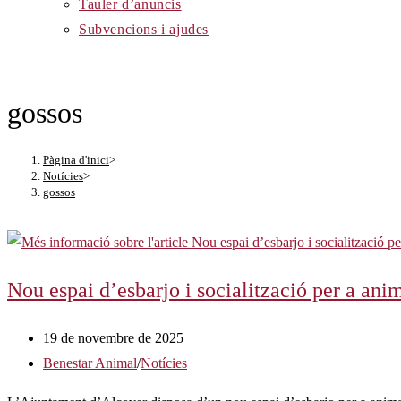
Tauler d’anuncis
Subvencions i ajudes
gossos
Pàgina d'inici
>
Notícies
>
gossos
Nou espai d’esbarjo i socialització per a ani
Entrada
19 de novembre de 2025
publicada:
Categoria
Benestar Animal
/
Notícies
de