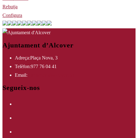
Rebutja
Configura
Ajuntament d’Alcover
Adreça:
Plaça Nova, 3
Telèfon:
977 76 04 41
Opens
Email:
ajuntament@alcover.cat
in
Segueix-nos
your
Opens
application
in
Opens
a
in
new
Opens
a
tab
in